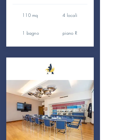
110 mq
4 locali
1 bagno
piano R