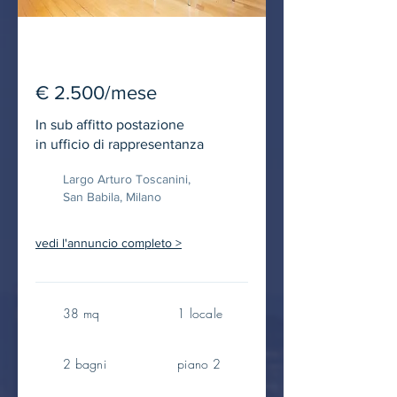
IN LOCAZIONE
€ 2.500/mese
In sub affitto postazione
in ufficio di rappresentanza
Largo Arturo Toscanini,
San Babila, Milano
vedi l'annuncio completo >
38 mq
1 locale
2 bagni
piano 2