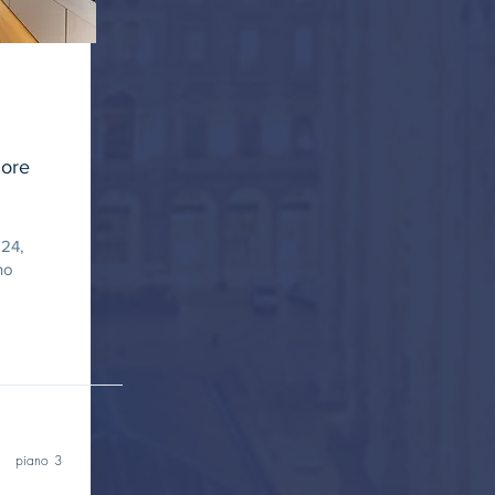
uore
 24,
no
o
piano 3