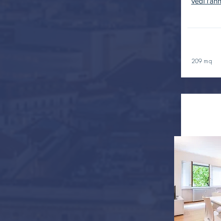
vedi l'an
209 mq