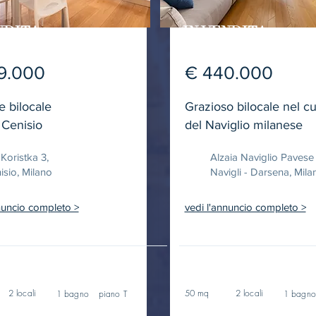
NDITA
IN VENDITA
9.000
€ 440.000
e bilocale
Grazioso bilocale nel c
 Cenisio
del Naviglio milanese
 Koristka 3,
Alzaia Naviglio Pavese
isio, Milano
Navigli - Darsena, Mila
nuncio completo >
vedi l'annuncio completo >
2 locali
50 mq
2 locali
1 bagno
piano T
1 bagn