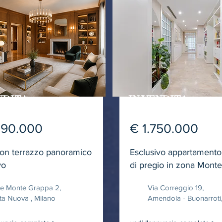
NDITA
IN VENDITA
290.000
€ 1.750.000
con terrazzo panoramico
Esclusivo appartamento
vo
di pregio in zona Mont
le Monte Grappa 2,
Via Correggio 19,
ta Nuova , Milano
Amendola - Buonarroti,