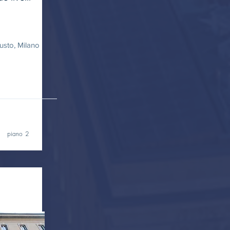
sto, Milano
piano 2