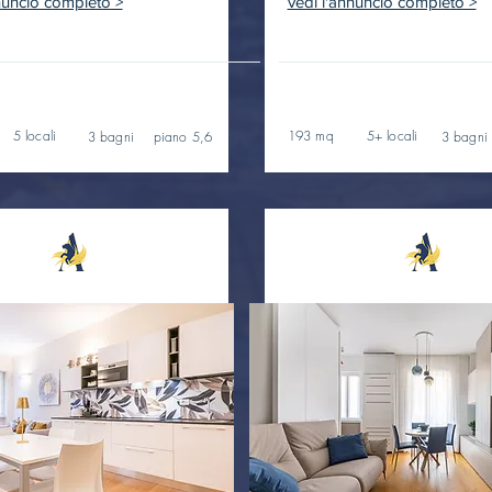
nuncio completo >
vedi l'annuncio completo >
5 locali
193 mq
5+ locali
3 bagni
piano 5,6
3 bagni