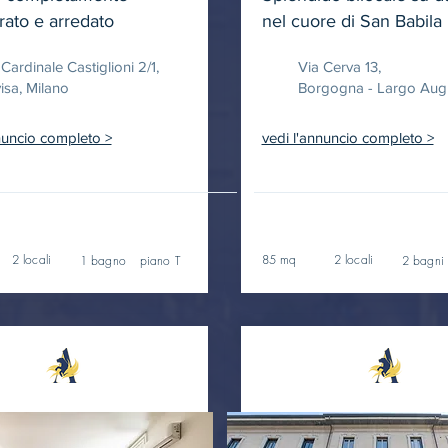
urato e arredato
nel cuore di San Babila
Cardinale Castiglioni 2/1,
Via Cerva 13,
isa, Milano
Borgogna - Largo Augu
nuncio completo >
vedi l'annuncio completo >
2 locali
85 mq
2 locali
1 bagno
piano T
2 bagni