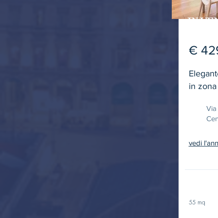
IN VE
€ 42
Elegant
in zona
Via
Cen
vedi l'an
55 mq