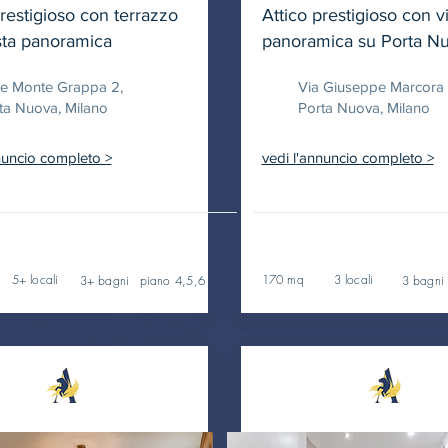
prestigioso con terrazzo
Attico prestigioso con v
ista panoramica
panoramica su Porta N
le Monte Grappa 2,
Via Giuseppe Marcora 1
ta Nuova, Milano
Porta Nuova, Milano
nuncio completo >
vedi l'annuncio completo >
5+ locali
170 mq
3 locali
3+ bagni
piano 4,5,6
3 bagni