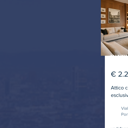
IN VE
€ 2.
Attico 
esclusi
Via
Por