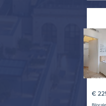
IN VE
€ 22
Bilocal