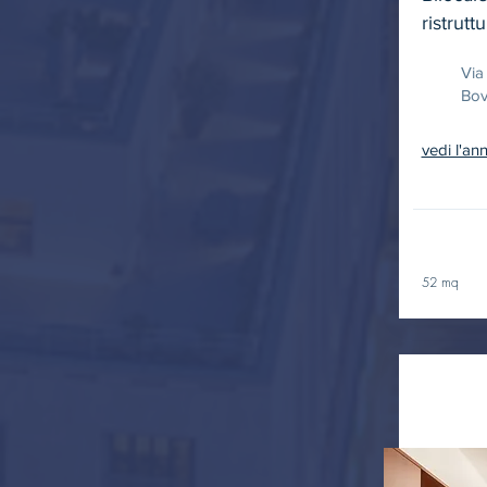
ristrutt
Via 
Bov
vedi l'an
52 mq