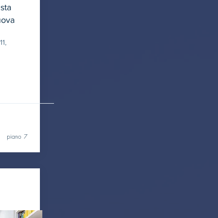
ista
uova
1,
piano 7