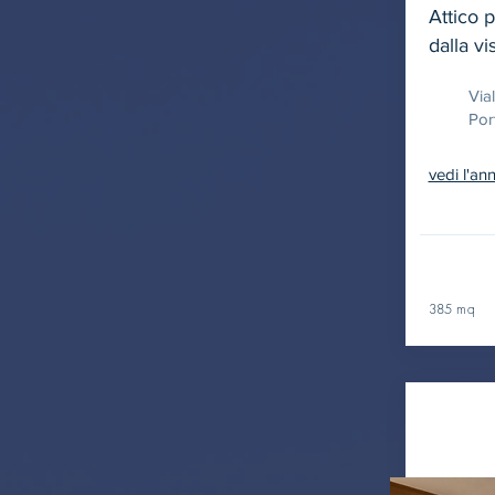
Attico 
dalla v
Via
Por
vedi l'an
385 mq