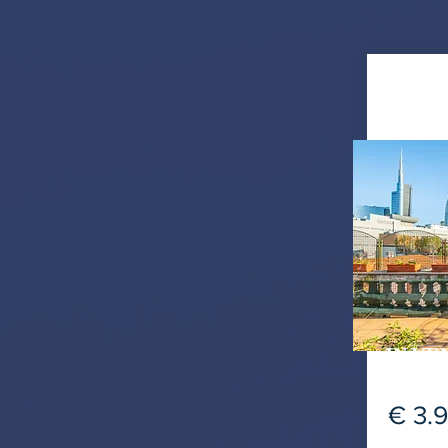
IN VE
€ 3.