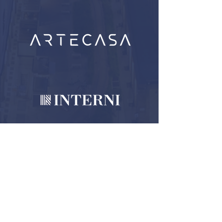
ARIPPOL ESTATES
Il Futuro Inizia da Casa
Real Estate Associate
Milano & Miami
Affiliati F.I.M.A.A.